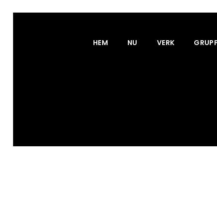
HEM
NU
VERK
GRUP