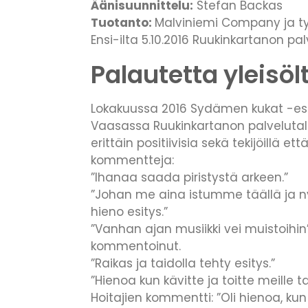
Äänisuunnittelu:
Stefan Backas
Tuotanto:
Malviniemi Company ja 
Ensi-ilta 5.10.2016 Ruukinkartanon pa
Palautetta yleisöl
Lokakuussa 2016 Sydämen kukat -esit
Vaasassa Ruukinkartanon palvelutal
erittäin positiivisia sekä tekijöillä ett
kommentteja:
”Ihanaa saada piristystä arkeen.”
”Johan me aina istumme täällä ja ny
hieno esitys.”
”Vanhan ajan musiikki vei muistoihin”
kommentoinut.
”Raikas ja taidolla tehty esitys.”
”Hienoa kun kävitte ja toitte meille ta
Hoitajien kommentti: ”Oli hienoa, kun t