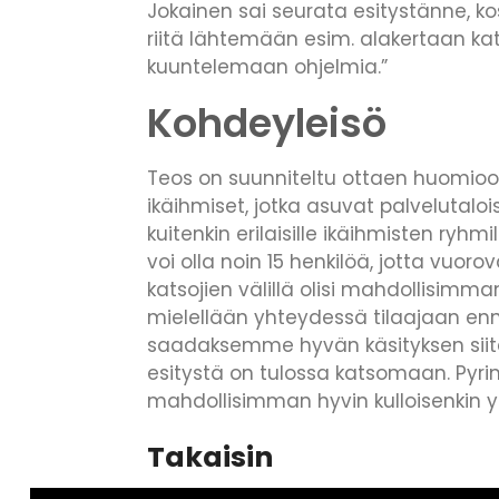
Jokainen sai seurata esitystänne, k
riitä lähtemään esim. alakertaan k
kuuntelemaan ohjelmia.”
Kohdeyleisö
Teos on suunniteltu ottaen huomioo
ikäihmiset, jotka asuvat palvelutalois
kuitenkin erilaisille ikäihmisten ryhmi
voi olla noin 15 henkilöä, jotta vuorov
katsojien välillä olisi mahdollisimm
mielellään yhteydessä tilaajaan enn
saadaksemme hyvän käsityksen siit
esitystä on tulossa katsomaan. P
mahdollisimman hyvin kulloisenkin yl
Takaisin