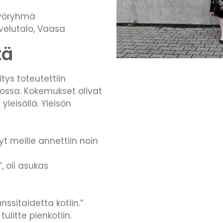
työryhmä
lvelutalo, Vaasa
tä
ys toteutettiin
ossa. Kokemukset olivat
ä yleisöllä. Yleisön
t meille annettiin noin
, oli asukas
nssitaidetta kotiin.”
ulitte pienkotiin.