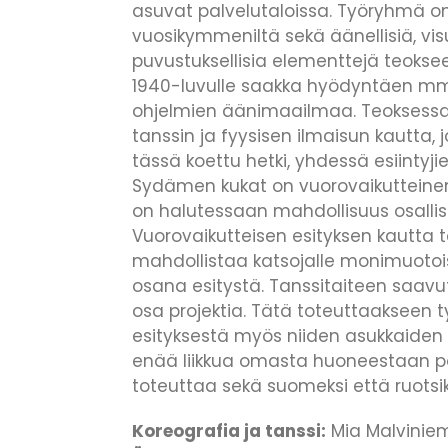
asuvat palvelutaloissa. Työryhmä o
vuosikymmeniltä sekä äänellisiä, visu
puvustuksellisia elementtejä teokse
1940-luvulle saakka hyödyntäen mm. 
ohjelmien äänimaailmaa. Teoksessa 
tanssin ja fyysisen ilmaisun kautta, 
tässä koettu hetki, yhdessä esiintyjien
Sydämen kukat on vuorovaikutteinen e
on halutessaan mahdollisuus osallis
Vuorovaikutteisen esityksen kautta t
mahdollistaa katsojalle monimuoto
osana esitystä. Tanssitaiteen saavu
osa projektia. Tätä toteuttaakseen 
esityksestä myös niiden asukkaiden l
enää liikkua omasta huoneestaan po
toteuttaa sekä suomeksi että ruotsik
Koreografia ja tanssi:
Mia Malvinie