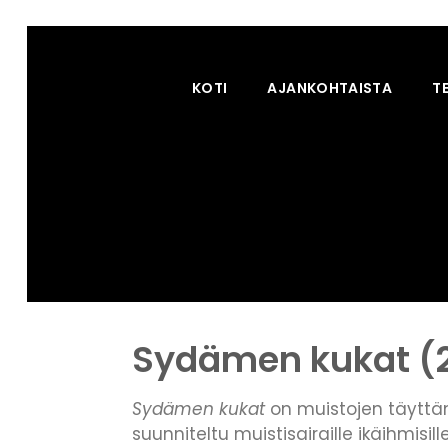
KOTI
AJANKOHTAISTA
T
Sydämen kukat (
Sydämen kukat
on muistojen täyttä
suunniteltu muistisairaille ikäihmisille 