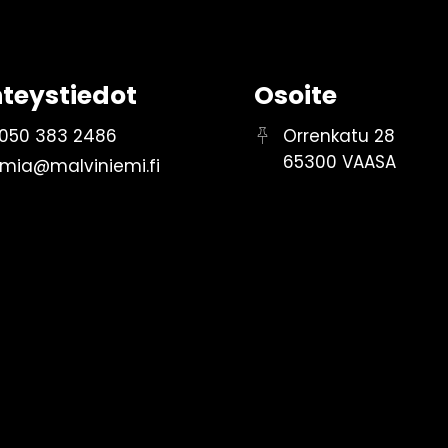
teystiedot
Osoite
050 383 2486
Orrenkatu 28
65300 VAASA
mia@malviniemi.fi