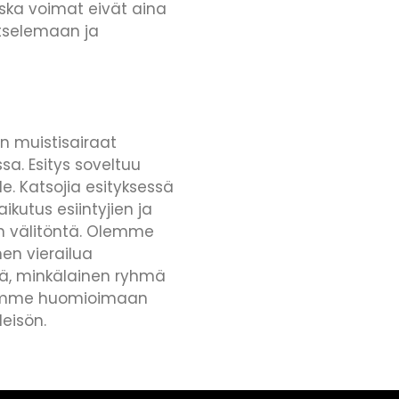
oska voimat eivät aina
atselemaan ja
n muistisairaat
sa. Esitys soveltuu
lle. Katsojia esityksessä
aikutus esiintyjien ja
an välitöntä. Olemme
en vierailua
ä, minkälainen ryhmä
yrimme huomioimaan
eisön.