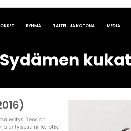
EOKSET
RYHMÄ
TAITEILIJA KOTONA
MEDIA
Sydämen kuka
2016)
mä esitys. Teos on
ja erityisesti niille, jotka