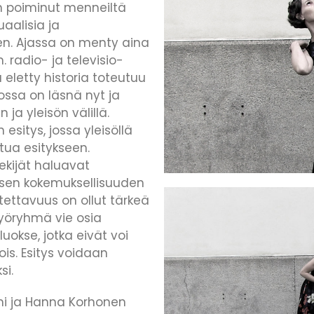
n poiminut menneiltä
aalisia ja
en. Ajassa on menty aina
radio- ja televisio-
eletty historia toteutuu
jossa on läsnä nyt ja
 ja yleisön välillä.
sitys, jossa yleisöllä
tua esitykseen.
ekijät haluavat
isen kokemuksellisuuden
tettavuus on ollut tärkeä
työryhmä vie osia
uokse, jotka eivät voi
is. Esitys voidaan
si.
mi ja Hanna Korhonen